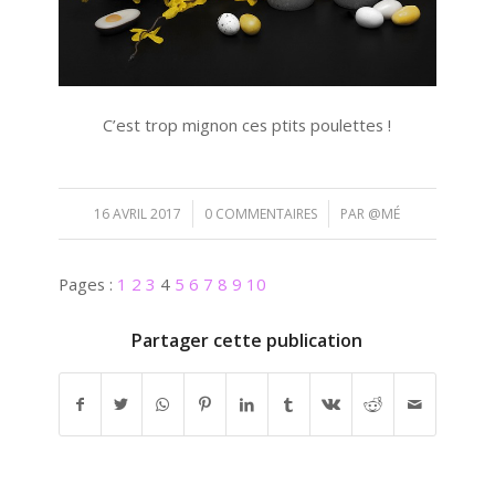
C’est trop mignon ces ptits poulettes !
/
/
16 AVRIL 2017
0 COMMENTAIRES
PAR
@MÉ
Pages :
1
2
3
4
5
6
7
8
9
10
Partager cette publication