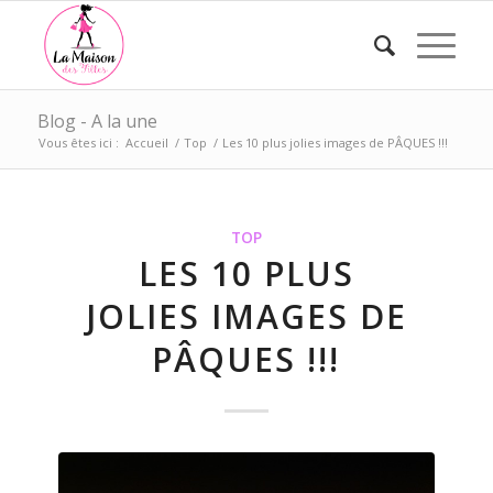
Blog - A la une
Vous êtes ici :
Accueil
/
Top
/
Les 10 plus jolies images de PÂQUES !!!
TOP
LES 10 PLUS
JOLIES IMAGES DE
PÂQUES !!!