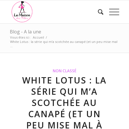
Blog - A la une
Vous êtes ici :
Accueil
/
White Lotus : la série qui m’a scotchée au canapé (et un peu mise mal
...
NON CLASSÉ
WHITE LOTUS : LA
SÉRIE QUI M’A
SCOTCHÉE AU
CANAPÉ (ET UN
PEU MISE MAL À