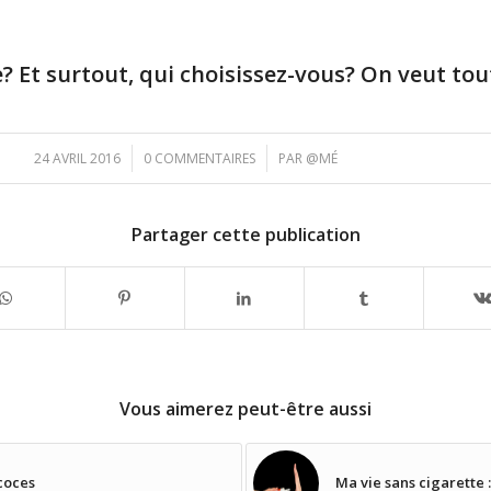
pe? Et surtout, qui choisissez-vous? On veut tout
/
/
24 AVRIL 2016
0 COMMENTAIRES
PAR
@MÉ
Partager cette publication
Vous aimerez peut-être aussi
écoces
Ma vie sans cigarette 