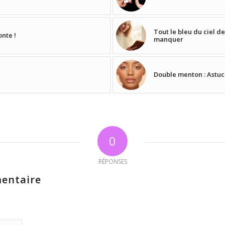
Tout le bleu du ciel d
onte !
manquer
Double menton : Astuc
0
RÉPONSES
entaire