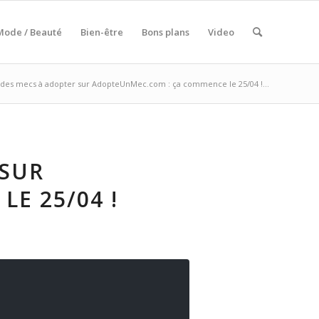
Mode / Beauté
Bien-être
Bons plans
Video
 des mecs à adopter sur AdopteUnMec.com : ça commence le 25/04 !...
 SUR
E 25/04 !