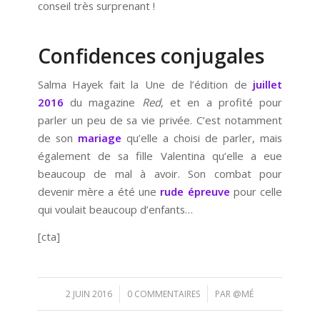
conseil très surprenant !
Confidences conjugales
Salma Hayek fait la Une de l’édition de
juillet
2016
du magazine
Red
, et en a profité pour
parler un peu de sa vie privée. C’est notamment
de son
mariage
qu’elle a choisi de parler, mais
également de sa fille Valentina qu’elle a eue
beaucoup de mal à avoir. Son combat pour
devenir mère a été une
rude épreuve
pour celle
qui voulait beaucoup d’enfants…
[cta]
/
/
2 JUIN 2016
0 COMMENTAIRES
PAR
@MÉ