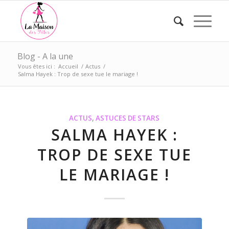
Blog - A la une
Vous êtes ici :
Accueil
/
Actus
/
Salma Hayek : Trop de sexe tue le mariage !
ACTUS
,
ASTUCES DE STARS
SALMA HAYEK :
TROP DE SEXE TUE
LE MARIAGE !