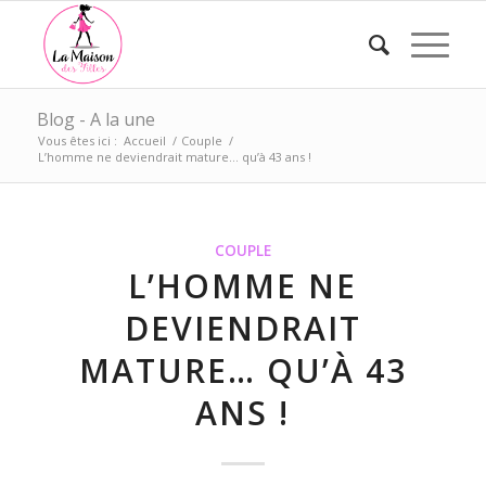
Blog - A la une
Vous êtes ici :
Accueil
/
Couple
/
L’homme ne deviendrait mature… qu’à 43 ans !
COUPLE
L’HOMME NE
DEVIENDRAIT
MATURE… QU’À 43
ANS !