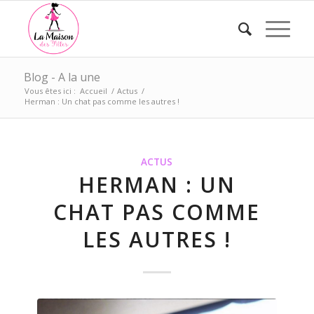
Blog - A la une
Vous êtes ici :
Accueil
/
Actus
/
Herman : Un chat pas comme les autres !
ACTUS
HERMAN : UN
CHAT PAS COMME
LES AUTRES !