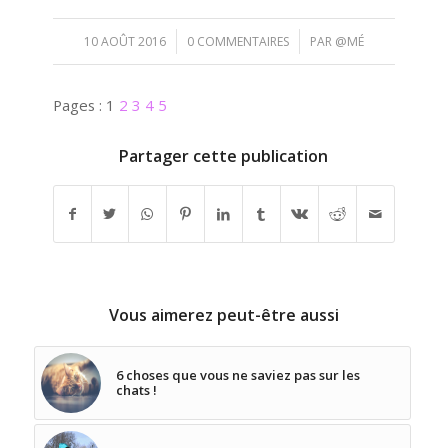
/
/
10 AOÛT 2016
0 COMMENTAIRES
PAR
@MÉ
Pages :
1
2
3
4
5
Partager cette publication
Vous aimerez peut-être aussi
6 choses que vous ne saviez pas sur les
chats !