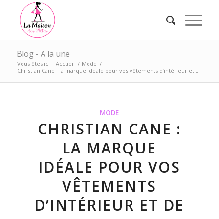
Blog - A la une
Vous êtes ici :
Accueil
/
Mode
/
Christian Cane : la marque idéale pour vos vêtements d’intérieur et...
MODE
CHRISTIAN CANE :
LA MARQUE
IDÉALE POUR VOS
VÊTEMENTS
D’INTÉRIEUR ET DE