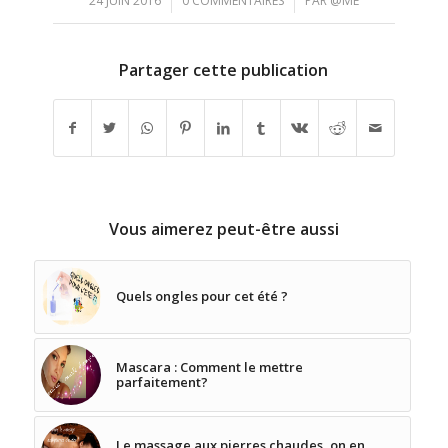
/
/
24 JUIN 2016
0 COMMENTAIRES
PAR
@MÉ
Partager cette publication
Vous aimerez peut-être aussi
Quels ongles pour cet été ?
Mascara : Comment le mettre
parfaitement?
Le massage aux pierres chaudes, on en