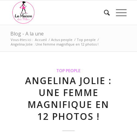
Blog - A la une
Vous êtes ici :
Accueil
/
Actus people
/
Top people
/
Angelina Jolie : Une femme magnifique en 12 photos !
TOP PEOPLE
ANGELINA JOLIE :
UNE FEMME
MAGNIFIQUE EN
12 PHOTOS !