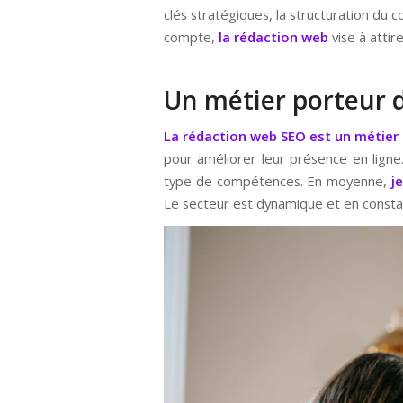
clés stratégiques, la structuration du 
compte,
la rédaction web
vise à attire
Un métier porteur 
La rédaction web SEO est un métier
pour améliorer leur présence en lign
type de compétences. En moyenne,
j
Le secteur est dynamique et en constan