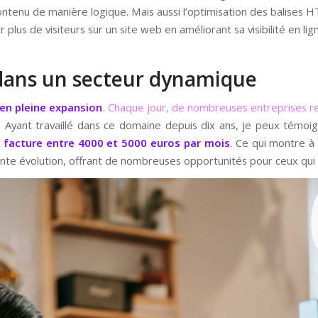
contenu de manière logique. Mais aussi l’optimisation des balises 
r plus de visiteurs sur un site web en améliorant sa visibilité en lig
dans un secteur dynamique
 en pleine expansion
.
Chaque jour, de nombreuses entreprises r
e. Ayant travaillé dans ce domaine depuis dix ans, je peux témo
e facture entre 4000 et 5000 euros par mois
. Ce qui montre à 
te évolution, offrant de nombreuses opportunités pour ceux qui s