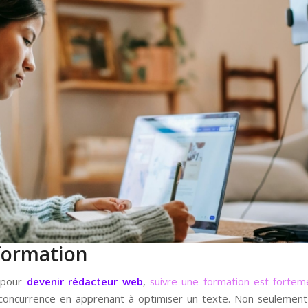
 formation
s pour
devenir rédacteur web
,
suivre une formation est forte
ncurrence en apprenant à optimiser un texte. Non seulement p