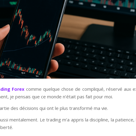
ading Forex
comme quelque chose de compliqué, réservé aux ex
ent, je pensais que ce monde n’était pas fait pour moi.
artie des décisions qui ont le plus transformé ma vie.
ssi mentalement. Le trading m’a appris la discipline, la patience,
iberté.