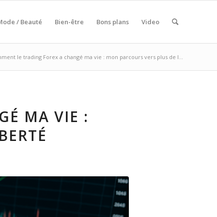
Mode / Beauté
Bien-être
Bons plans
Video
ent le trading Forex a changé ma vie : mon parcours vers plus de l...
É MA VIE :
BERTÉ